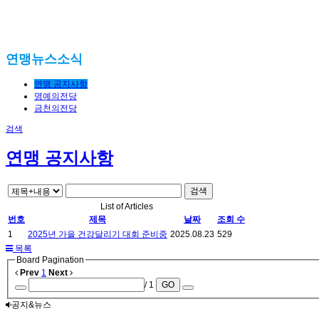
연맹뉴스소식
연맹 공지사항
명예의전당
금천의전당
검색
연맹 공지사항
검색
List of Articles
번호
제목
날짜
조회 수
1
2025년 가을 건강달리기 대회 준비중
2025.08.23
529
목록
Board Pagination
Prev
1
Next
/ 1
GO
공지&뉴스