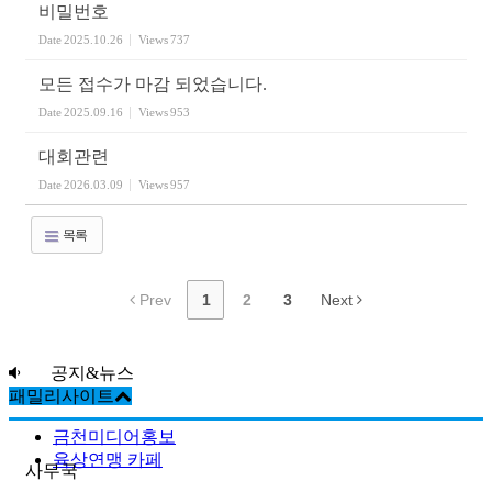
비밀번호
Date
2025.10.26
Views
737
모든 접수가 마감 되었습니다.
Date
2025.09.16
Views
953
대회관련
Date
2026.03.09
Views
957
목록
Prev
1
2
3
Next
공지&뉴스
패밀리사이트
금천미디어홍보
육상연맹 카페
사무국