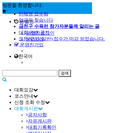
방문을 환영합니다.
Sketchbook5, 스케치북5
단체명 접수팀
입금자 찾습니다
운영진
금천구 수육런 참가자분들께 알리는 글
대회 관련 공지
운영진로그인
모든(구민, 일반) 접수가 마감 되었습니다.
SNS ON
운영진가입
Sketchbook5, 스케치북5
한국어
대회요강
코스안내
신청 조회 수정
대회게시판
공지사항
자유게시판
대회기록확인