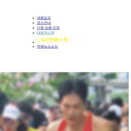
대회요강
코스안내
신청 조회 수정
대회게시판
연맹뉴스소식