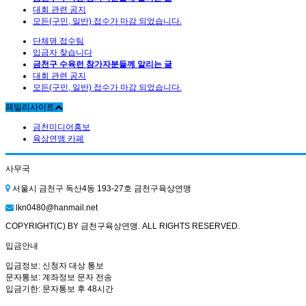
대회 관련 공지
모든(구민, 일반) 접수가 마감 되었습니다.
단체명 접수팀
입금자 찾습니다
금천구 수육런 참가자분들께 알리는 글
대회 관련 공지
모든(구민, 일반) 접수가 마감 되었습니다.
패밀리사이트
금천미디어홍보
육상연맹 카페
사무국
서울시 금천구 독산4동 193-27호 금천구육상연맹
lkn0480@hanmail.net
COPYRIGHT(C) BY 금천구육상연맹. ALL RIGHTS RESERVED.
입금안내
입금정보: 신청자 대상 통보
문자통보: 계좌정보 문자 전송
입금기한: 문자통보 후 48시간