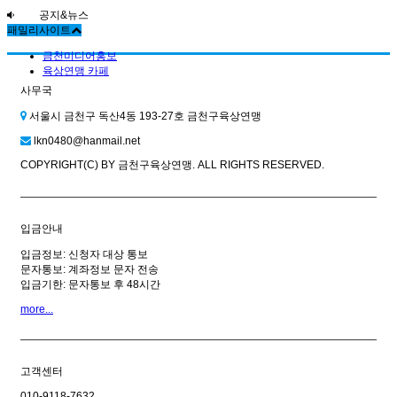
공지&뉴스
패밀리사이트
금천미디어홍보
육상연맹 카페
사무국
서울시 금천구 독산4동 193-27호 금천구육상연맹
lkn0480@hanmail.net
COPYRIGHT(C) BY 금천구육상연맹. ALL RIGHTS RESERVED.
입금안내
입금정보: 신청자 대상 통보
문자통보: 계좌정보 문자 전송
입금기한: 문자통보 후 48시간
more...
고객센터
010-9118-7632