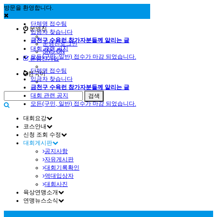
방문을 환영합니다.
단체명 접수팀
운영진
입금자 찾습니다
금천구 수육런 참가자분들께 알리는 글
운영진로그인
대회 관련 공지
SNS ON
모든(구민, 일반) 접수가 마감 되었습니다.
운영진가입
단체명 접수팀
한국어
입금자 찾습니다
금천구 수육런 참가자분들께 알리는 글
대회 관련 공지
모든(구민, 일반) 접수가 마감 되었습니다.
대회요강
코스안내
신청 조회 수정
대회게시판
공지사항
자유게시판
대회기록확인
역대입상자
대회사진
육상연맹소개
연맹뉴스소식